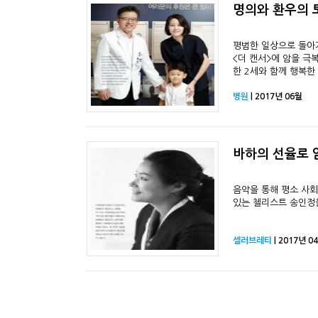
명의와 환우의 
평범한 일상으로 돌아
<더 캔서>에 암을 극
한 2세와 함께 행복한
병원
| 2017년 06월
바하의 선율로 
음악을 통해 평소 사회
있는 첼리스트 송인정
셀러브레티
| 2017년 0