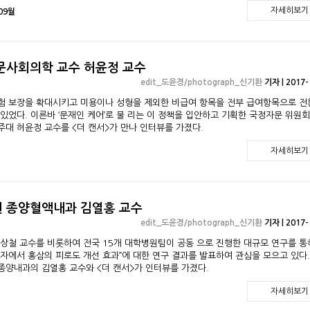
자세히보기
 09월
문사회의학 교수 허윤정 교수
edit_도윤경/photograph_신기환
기자 | 2017-
험 보장을 확대시키고 미용이나 성형을 제외한 비급여 항목을 전부 급여항목으로 전
있었다. 이른바 ‘문재인 케어’로 불 리는 이 정책을 입안하고 기획한 국정자문 위원회
대 허윤정 교수를 <더 캔서>가 만나 인터뷰를 가졌다.
자세히보기
 종양혈액내과 김열홍 교수
edit_도윤경/photograph_신기환
기자 | 2017-
상철 교수를 비롯하여 전국 15개 대학병원팀이 공동 으로 진행한 대규모 연구를 통해 
자에서 홍삼의 피로도 개선 효과’’에 대한 연구 결과를 발표하여 관심을 모으고 있다.
종양내과의 김열홍 교수와 <더 캔서>가 인터뷰를 가졌다.
자세히보기