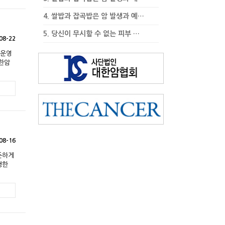
4.
쌀밥과 잡곡밥은 암 발생과 예…
5.
당신이 무시할 수 없는 피부 …
08-22
 운영
대한암
08-16
든하게
행한